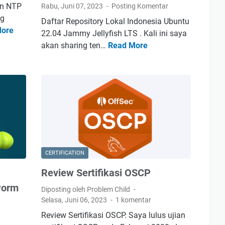
an NTP
Rabu, Juni 07, 2023
Posting Komentar
ng
Daftar Repository Lokal Indonesia Ubuntu
More
S
22.04 Jammy Jellyfish LTS . Kali ini saya
i
akan sharing ten…
Read More
D
n
a
k
f
r
t
o
a
n
r
i
R
s
e
a
p
s
CERTIFICATION
o
i
s
Review Sertifikasi OSCP
W
i
worm
a
Diposting oleh Problem Child
t
k
Selasa, Juni 06, 2023
1 komentar
o
t
Review Sertifikasi OSCP. Saya lulus ujian
r
u