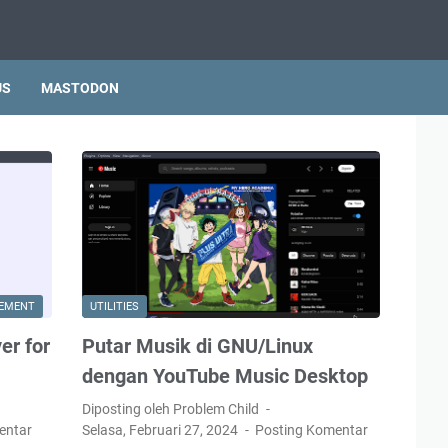
US
MASTODON
VEMENT
UTILITIES
er for
Putar Musik di GNU/Linux
dengan YouTube Music Desktop
Diposting oleh Problem Child
entar
Selasa, Februari 27, 2024
Posting Komentar