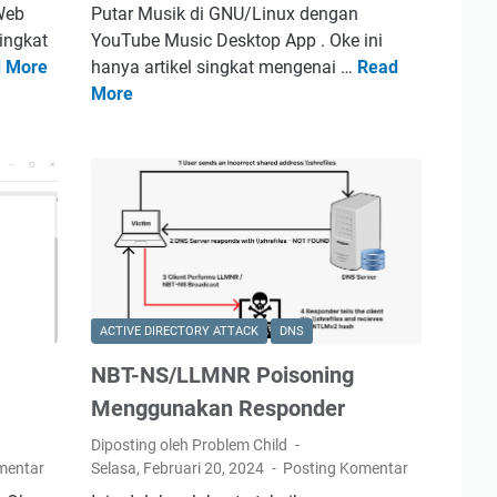
Web
Putar Musik di GNU/Linux dengan
singkat
YouTube Music Desktop App . Oke ini
 More
hanya artikel singkat mengenai …
Read
S
P
More
i
u
m
t
p
a
l
r
e
M
W
u
i
s
n
i
d
k
ACTIVE DIRECTORY ATTACK
DNS
o
d
w
i
NBT-NS/LLMNR Poisoning
s
G
Menggunakan Responder
H
N
T
U
Diposting oleh Problem Child
T
/
mentar
Selasa, Februari 20, 2024
Posting Komentar
P
L