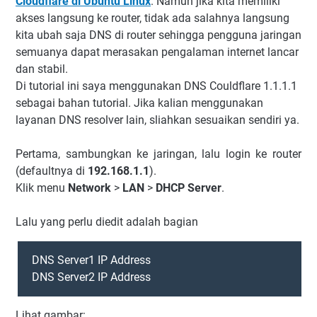
Cloudflare di Ubuntu Linux
. Namun jika kita memiliki
akses langsung ke router, tidak ada salahnya langsung
kita ubah saja DNS di router sehingga pengguna jaringan
semuanya dapat merasakan pengalaman internet lancar
dan stabil.
Di tutorial ini saya menggunakan DNS Couldflare 1.1.1.1
sebagai bahan tutorial. Jika kalian menggunakan
layanan DNS resolver lain, sliahkan sesuaikan sendiri ya.
Pertama, sambungkan ke jaringan, lalu login ke router
(defaultnya di
192.168.1.1
).
Klik menu
Network
>
LAN
>
DHCP Server
.
Lalu yang perlu diedit adalah bagian
DNS Server1 IP Address
DNS Server2 IP Address
Lihat gambar: