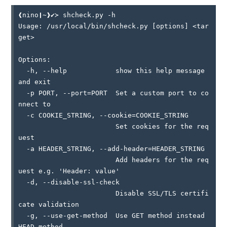
❰nino❙~❱✔≻ shcheck.py -h

Usage: /usr/local/bin/shcheck.py [options] <tar
get>

Options:

  -h, --help            show this help message 
and exit

  -p PORT, --port=PORT  Set a custom port to co
nnect to

  -c COOKIE_STRING, --cookie=COOKIE_STRING

                        Set cookies for the req
uest

  -a HEADER_STRING, --add-header=HEADER_STRING

                        Add headers for the req
uest e.g. 'Header: value'

  -d, --disable-ssl-check

                        Disable SSL/TLS certifi
cate validation

  -g, --use-get-method  Use GET method instead 
HEAD method
