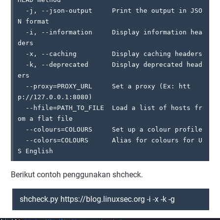
  -j, --json-output     Print the output in JSO
N format

  -i, --information     Display information hea
ders

  -x, --caching         Display caching headers

  -k, --deprecated      Display deprecated head
ers

  --proxy=PROXY_URL     Set a proxy (Ex: htt
p://127.0.0.1:8080)

  --hfile=PATH_TO_FILE  Load a list of hosts fr
om a flat file

  --colours=COLOURS     Set up a colour profile

  --colors=COLOURS      Alias for colours for U
Berikut contoh penggunakan shcheck.
shcheck.py https://blog.linuxsec.org -i -x -k -g