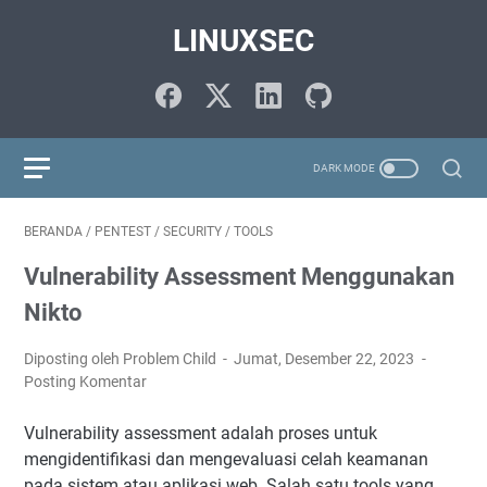
LINUXSEC
BERANDA
/
PENTEST
/
SECURITY
/
TOOLS
Vulnerability Assessment Menggunakan
Nikto
Diposting oleh Problem Child
Jumat, Desember 22, 2023
Posting Komentar
Vulnerability assessment adalah proses untuk
mengidentifikasi dan mengevaluasi celah keamanan
pada sistem atau aplikasi web. Salah satu tools yang