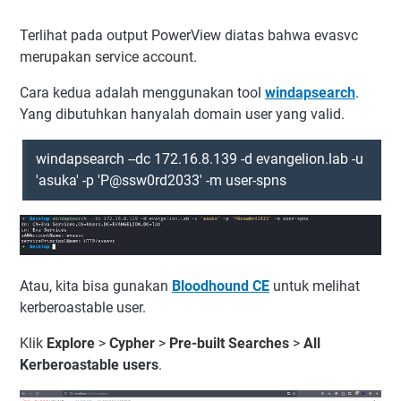
Terlihat pada output PowerView diatas bahwa evasvc
merupakan service account.
Cara kedua adalah menggunakan tool
windapsearch
.
Yang dibutuhkan hanyalah domain user yang valid.
windapsearch --dc 172.16.8.139 -d evangelion.lab -u
'asuka' -p 'P@ssw0rd2033' -m user-spns
Atau, kita bisa gunakan
Bloodhound CE
untuk melihat
kerberoastable user.
Klik
Explore
>
Cypher
>
Pre-built Searches
>
All
Kerberoastable users
.