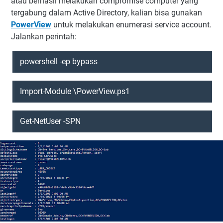
atau berhasil melakukan compromise computer yang
tergabung dalam Active Directory, kalian bisa gunakan
PowerView
untuk melakukan enumerasi service account.
Jalankan perintah:
powershell -ep bypass
Import-Module
\PowerView.ps1
Get-NetUser -SPN