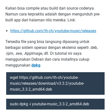
Kalian bisa compile atau build dari source codenya.
Namun cara terpraktis adalah dengan mengunduh pre-
built app dari halaman rilis mereka. Link:
https://github.com/th-ch/youtube-music/releases
Tersedia file yang bisa langsung dipasang untuk
berbagai sistem operasi dengan ekstensi seperti .deb,
.rpm, .exe, .AppImage, dll. Di tutorial ini saya
menggunakan Debian dan cara installnya cukup
menggunakan
dpkg
.
wget https://github.com/th-ch/youtube-
music/releases/download/v3.3.2/youtube-
music_3.3.2_amd64.deb
sudo dpkg -i youtube-music_3.3.2_amd64.deb