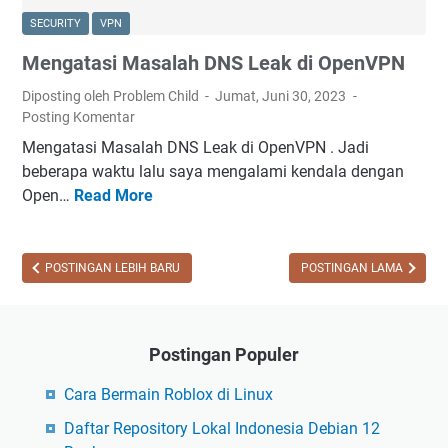
p
i
SECURITY
VPN
l
a
Mengatasi Masalah DNS Leak di OpenVPN
i
n
k
d
Diposting oleh Problem Child
Jumat, Juni 30, 2023
a
a
Posting Komentar
s
n
Mengatasi Masalah DNS Leak di OpenVPN . Jadi
i
U
beberapa waktu lalu saya mengalami kendala dengan
A
b
Open…
Read More
M
n
u
e
d
n
n
r
t
g
POSTINGAN LEBIH BARU
POSTINGAN LAMA
o
u
a
i
t
d
a
M
Postingan Populer
s
e
i
Cara Bermain Roblox di Linux
n
M
g
Daftar Repository Lokal Indonesia Debian 12
a