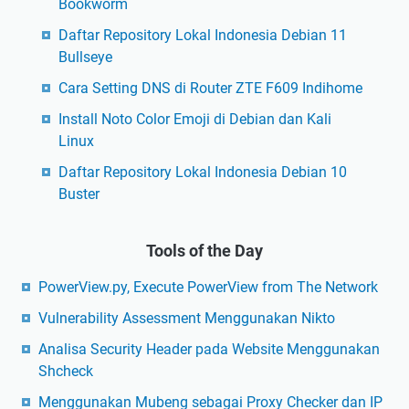
g
Bookworm
s
u
a
Daftar Repository Lokal Indonesia Debian 11
n
l
Bullseye
a
a
k
Cara Setting DNS di Router ZTE F609 Indihome
h
a
Install Noto Color Emoji di Debian dan Kali
D
n
Linux
N
M
S
Daftar Repository Lokal Indonesia Debian 10
e
L
Buster
t
e
a
a
s
Tools of the Day
k
p
d
l
PowerView.py, Execute PowerView from The Network
i
o
Vulnerability Assessment Menggunakan Nikto
O
i
p
Analisa Security Header pada Website Menggunakan
t
e
Shcheck
n
Menggunakan Mubeng sebagai Proxy Checker dan IP
V