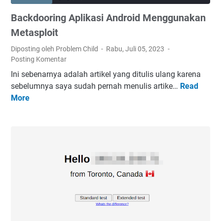
G
d
Backdooring Aplikasi Android Menggunakan
S
a
t
Metasploit
r
Diposting oleh Problem Child
Rabu, Juli 05, 2023
e
Posting Komentar
a
Ini sebenarnya adalah artikel yang ditulis ulang karena
m
sebelumnya saya sudah pernah menulis artike…
Read
B
e
More
a
r
c
V
k
A
d
A
o
P
o
I
r
d
i
i
n
D
g
e
A
b