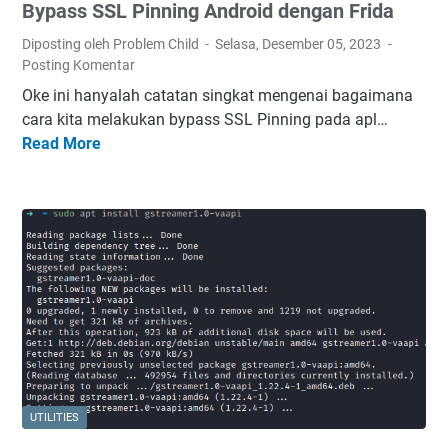
Bypass SSL Pinning Android dengan Frida
Diposting oleh Problem Child
Selasa, Desember 05, 2023
Posting Komentar
Oke ini hanyalah catatan singkat mengenai bagaimana
cara kita melakukan bypass SSL Pinning pada apl…
Read More
B
y
p
a
s
s
S
S
L
P
i
n
UTILITIES
n