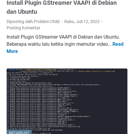
Install Plugin GStreamer VAAPI di Debian
i
n
dan Ubuntu
g
Diposting oleh Problem Child
Rabu, Juli 12, 2023
A
Posting Komentar
n
Install Plugin GStreamer VAAPI di Debian dan Ubuntu.
d
Beberapa waktu lalu ketika ingin memutar video…
Read
I
r
More
n
o
s
i
t
d
a
d
l
e
l
n
P
g
l
a
u
n
g
F
i
r
n
i
METASPLOIT